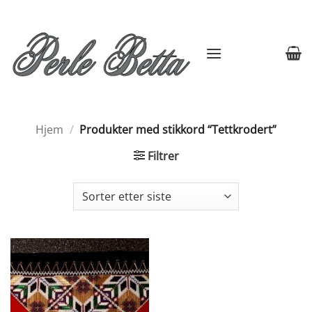
Skip
to
content
Hjem
/
Produkter med stikkord “Tettkrodert”
Filtrer