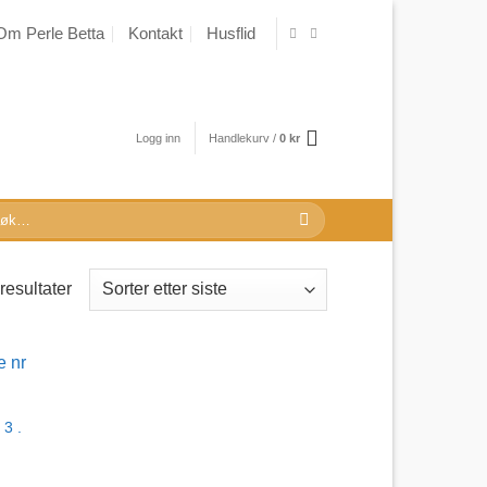
Om Perle Betta
Kontakt
Husflid
Logg inn
Handlekurv /
0
kr
k
r:
Sortert
 resultater
etter
nyeste
 3 .