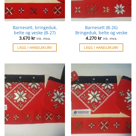
Barnesett, bringeduk,
Barnesett (B-26)
belte og veske (B-27)
Bringeduk, belte og veske
3.670
kr
4.270
kr
ink. mva.
ink. mva.
LEGG I HANDLEKURV
LEGG I HANDLEKURV