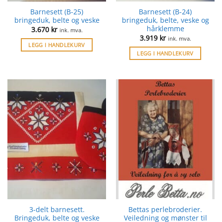
Barnesett (B-25)
Barnesett (B-24)
bringeduk, belte og veske
bringeduk, belte, veske og
hårklemme
3.670
kr
ink. mva.
3.919
kr
ink. mva.
LEGG I HANDLEKURV
LEGG I HANDLEKURV
3-delt barnesett.
Bettas perlebroderier.
Bringeduk, belte og veske
Veiledning og mønster til