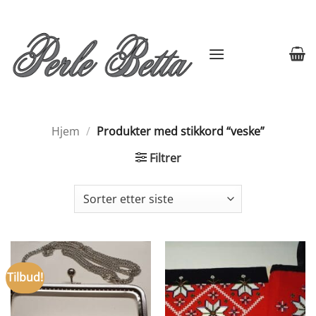
Skip
to
content
Hjem
/
Produkter med stikkord “veske”
Filtrer
Tilbud!