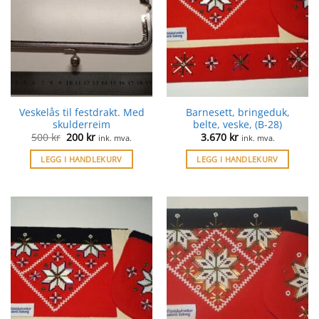
Veskelås til festdrakt. Med
Barnesett, bringeduk,
skulderreim
belte, veske, (B-28)
Opprinnelig
Nåværende
500
kr
200
kr
3.670
kr
ink. mva.
ink. mva.
pris
pris
var:
er:
LEGG I HANDLEKURV
LEGG I HANDLEKURV
500 kr.
200 kr.