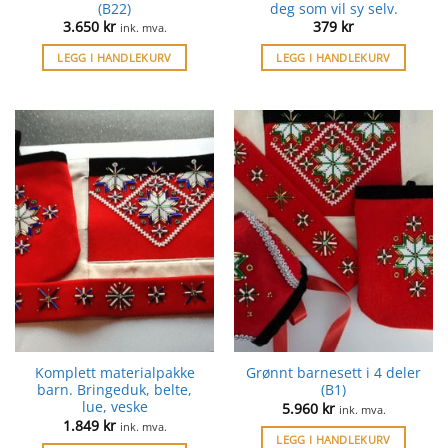
(B22)
deg som vil sy selv.
3.650
kr
379
kr
ink. mva.
LEGG I HANDLEKURV
LEGG I HANDLEKURV
Komplett materialpakke
Grønnt barnesett i 4 deler
barn. Bringeduk, belte,
(B1)
lue, veske
5.960
kr
ink. mva.
1.849
kr
ink. mva.
LEGG I HANDLEKURV