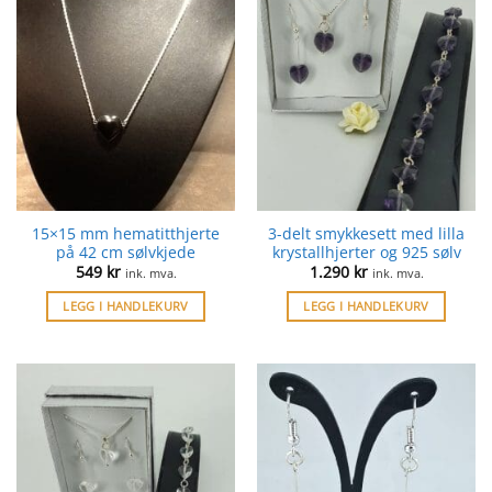
15×15 mm hematitthjerte
3-delt smykkesett med lilla
på 42 cm sølvkjede
krystallhjerter og 925 sølv
549
kr
1.290
kr
ink. mva.
ink. mva.
LEGG I HANDLEKURV
LEGG I HANDLEKURV