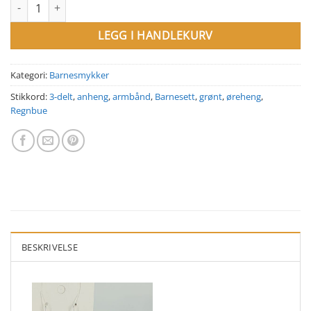
3-delt barnesett Regnbue. Grønt antall
LEGG I HANDLEKURV
Kategori:
Barnesmykker
Stikkord:
3-delt
,
anheng
,
armbånd
,
Barnesett
,
grønt
,
øreheng
,
Regnbue
BESKRIVELSE