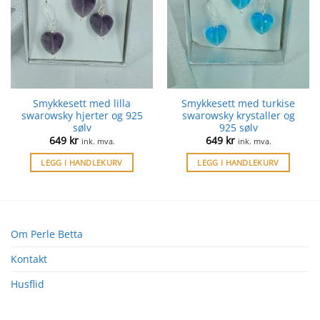
Smykkesett med lilla
Smykkesett med turkise
swarowsky hjerter og 925
swarowsky krystaller og
sølv
925 sølv
649
kr
649
kr
ink. mva.
ink. mva.
LEGG I HANDLEKURV
LEGG I HANDLEKURV
Om Perle Betta
Kontakt
Husflid