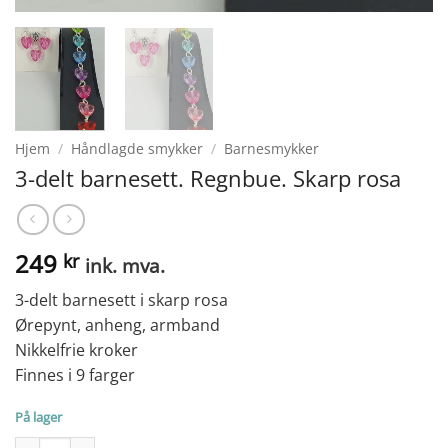
Hjem
/
Håndlagde smykker
/
Barnesmykker
3-delt barnesett. Regnbue. Skarp rosa
249
kr
ink. mva.
3-delt barnesett i skarp rosa
Ørepynt, anheng, armband
Nikkelfrie kroker
Finnes i 9 farger
På lager
3-delt barnesett. Regnbue. Skarp rosa antall