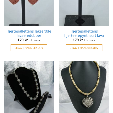
Hjertepallettens lakserøde
Hjertepallettens
lavaøredobber
hjerteørepynt, sort lava
179
kr
179
kr
ink. mva.
ink. mva.
LEGG I HANDLEKURV
LEGG I HANDLEKURV