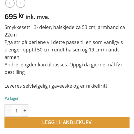
695
kr
ink. mva.
Smykkesett i 3- deler, halskjede ca 53 cm, armband ca
22cm
Pga str på perlene vil dette passe til en som vanligvis
trenger opptil 50 cm rundt halsen og 19 cm+ rundt
armen
Andre lengder kan tilpasses. Oppgi da gjerne mål før
bestilling
Leveres selvfølgelig i gaveeske og er nikkelfritt
På lager
3-delt mintgrønne perlesett i 14 mm perler antall
LEGG I HANDLEKURV