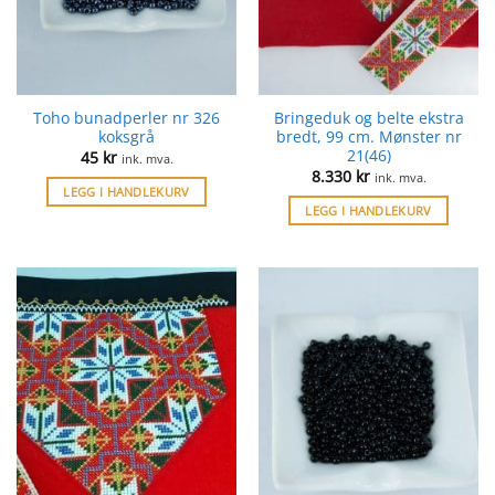
Toho bunadperler nr 326
Bringeduk og belte ekstra
koksgrå
bredt, 99 cm. Mønster nr
21(46)
45
kr
ink. mva.
8.330
kr
ink. mva.
LEGG I HANDLEKURV
LEGG I HANDLEKURV