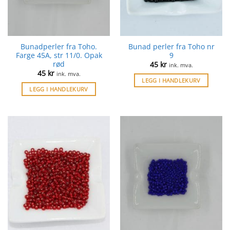
Bunadperler fra Toho.
Bunad perler fra Toho nr
Farge 45A, str 11/0. Opak
9
rød
45
kr
ink. mva.
45
kr
ink. mva.
LEGG I HANDLEKURV
LEGG I HANDLEKURV