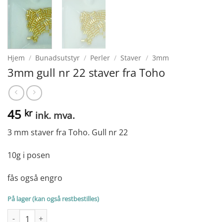
Hjem
/
Bunadsutstyr
/
Perler
/
Staver
/
3mm
3mm gull nr 22 staver fra Toho
45
kr
ink. mva.
3 mm staver fra Toho. Gull nr 22
10g i posen
fås også engro
På lager (kan også restbestilles)
3mm gull nr 22 staver fra Toho antall