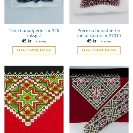
Toho bunadperler nr 326
Preciosa bunadperler
koksgrå
metallkjerne nr 27010
45
kr
45
kr
ink. mva.
ink. mva.
LEGG I HANDLEKURV
LEGG I HANDLEKURV