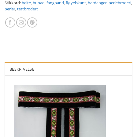
Stikkord:
belte
,
bunad
,
fangband
,
fløyelskant
,
hardanger
,
perlebroderi
,
perler
,
tettbrodert
BESKRIVELSE