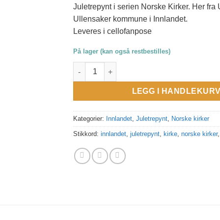
Juletrepynt i serien Norske Kirker. Her fra 
Ullensaker kommune i Innlandet.
Leveres i cellofanpose
På lager (kan også restbestilles)
Juletrepynt i serien Norske Kirker. Ullensa
LEGG I HANDLEKUR
Kategorier:
Innlandet
,
Juletrepynt
,
Norske kirker
Stikkord:
innlandet
,
juletrepynt
,
kirke
,
norske kirker