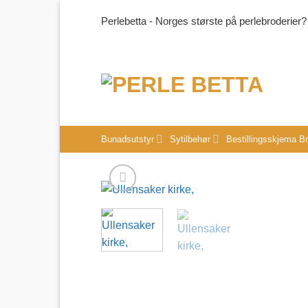
Skip
Perlebetta - Norges største på perlebroderier?
to
content
Bunadsutstyr
Sytilbehør
Bestillingsskjema B