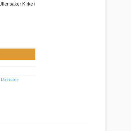
Ullensaker Kirke i
ker Kirke, Ullensaker kommune antall
V
,
Ullensaker