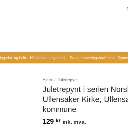
ringeduk og belte
Håndlagde smykker
Sy og monteringsanvisning
Syanvi
Hjem
/
Juletrepynt
Juletrepynt i serien Nors
Ullensaker Kirke, Ullens
kommune
129
kr
ink. mva.