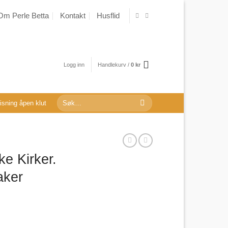
Om Perle Betta
Kontakt
Husflid
Logg inn
Handlekurv /
0
kr
Søk
sning åpen klut
etter:
ke Kirker.
aker