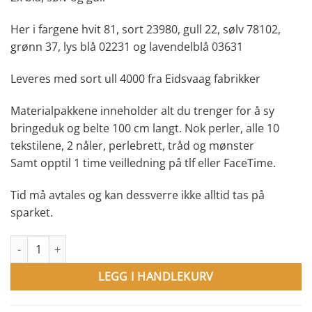
Her i fargene hvit 81, sort 23980, gull 22, sølv 78102,
grønn 37, lys blå 02231 og lavendelblå 03631
Leveres med sort ull 4000 fra Eidsvaag fabrikker
Materialpakkene inneholder alt du trenger for å sy
bringeduk og belte 100 cm langt. Nok perler, alle 10
tekstilene, 2 nåler, perlebrett, tråd og mønster
Samt opptil 1 time veilledning på tlf eller FaceTime.
Tid må avtales og kan dessverre ikke alltid tas på
sparket.
Komplett Materialpakke i variant 5, 2x blå, sølv og gull antall
LEGG I HANDLEKURV