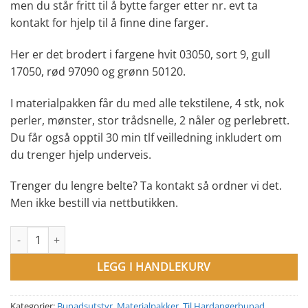
men du står fritt til å bytte farger etter nr. evt ta
kontakt for hjelp til å finne dine farger.
Her er det brodert i fargene hvit 03050, sort 9, gull
17050, rød 97090 og grønn 50120.
I materialpakken får du med alle tekstilene, 4 stk, nok
perler, mønster, stor trådsnelle, 2 nåler og perlebrett.
Du får også opptil 30 min tlf veilledning inkludert om
du trenger hjelp underveis.
Trenger du lengre belte? Ta kontakt så ordner vi det.
Men ikke bestill via nettbutikken.
Materialpakke. Universal belte nr 5 antall
LEGG I HANDLEKURV
Kategorier:
Bunadsutstyr
,
Materialpakker
,
Til Hardangerbunad