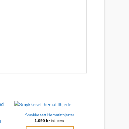
Smykkesett Hematitthjerter
1.090
kr
d
ink. mva.