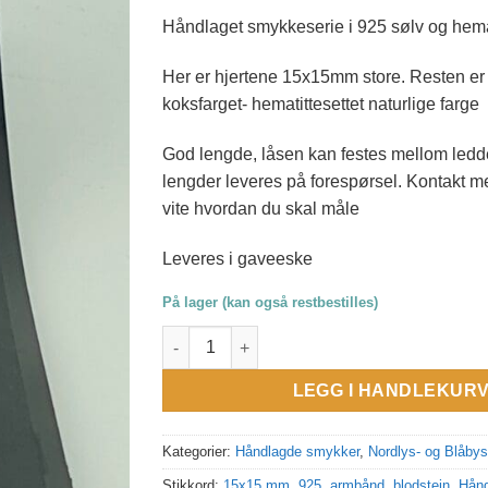
Håndlaget smykkeserie i 925 sølv og hema
Her er hjertene 15x15mm store. Resten er s
koksfarget- hematittesettet naturlige farge
God lengde, låsen kan festes mellom led
lengder leveres på forespørsel. Kontakt meg
vite hvordan du skal måle
Leveres i gaveeske
På lager (kan også restbestilles)
Nordlysserien. Hjerte armband 15x15mm, kok
LEGG I HANDLEKUR
Kategorier:
Håndlagde smykker
,
Nordlys- og Blåby
Stikkord:
15x15 mm
,
925
,
armbånd
,
blodstein
,
Hånd