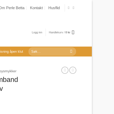
Om Perle Betta
Kontakt
Husflid
Logg inn
Handlekurv /
0
kr
Søk
sning åpen klut
etter:
åbysmykker
rmband
v