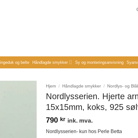
ringeduk og belte
Håndlagde smykker
Sy og monteringsanvisning
Syanvi
Hjem
/
Håndlagde smykker
/
Nordlys- og Bl
Nordlysserien. Hjerte a
15x15mm, koks, 925 søl
790
kr
ink. mva.
Nordlysserien- kun hos Perle Betta