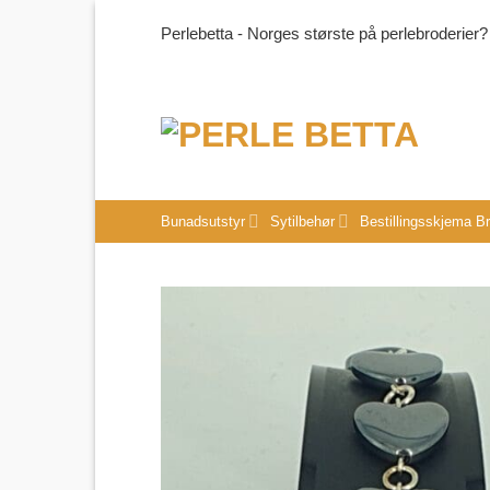
Skip
Perlebetta - Norges største på perlebroderier?
to
content
Bunadsutstyr
Sytilbehør
Bestillingsskjema B