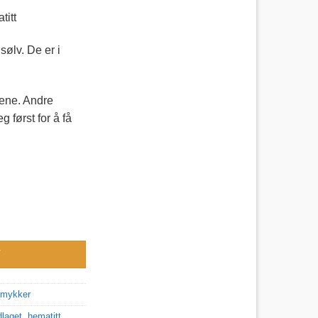
titt
ølv. De er i
dene. Andre
 først for å få
s, 925 sølv antall
V
smykker
laget
,
hematitt
,