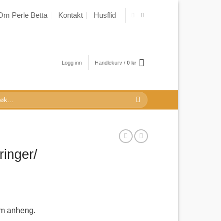
Om Perle Betta
Kontakt
Husflid
Logg inn
Handlekurv /
0
kr
k
r:
ringer/
om anheng.