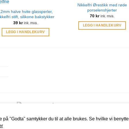
Nikkelfri Ørestikk med røde
porselenshjerter
12mm halve hvite glassperler,
70
kr
ink. mva.
kkelfri stift, silikone bakstykker
39
kr
ink. mva.
LEGG I HANDLEKURV
LEGG I HANDLEKURV
e på "Godta" samtykker du til at alle brukes. Se hvilke vi benytte
r
|
Personvernerklæring
er