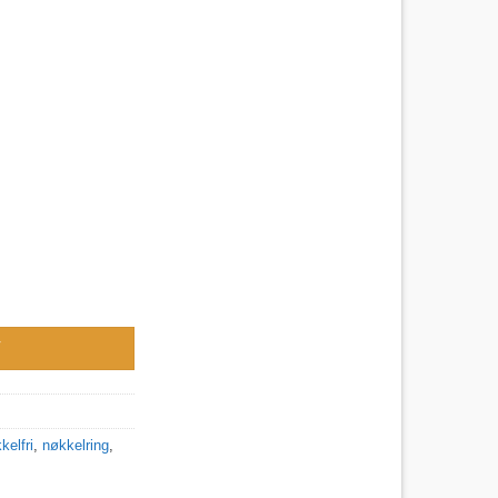
25 mm antall
V
kelfri
,
nøkkelring
,