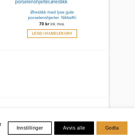
Ørestikk med lyse gule
porselenshjerter. Nikkelfri
70
kr
ink. mva.
LEGG I HANDLEKURV
r
Innstillinger
Avvis alle
Godta
Nettbutikk levert av
Nettrakett.no