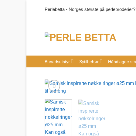
Skip
Perlebetta - Norges største på perlebroderier?
to
content
Bunadsutstyr
Sytilbehør
Håndlagde sm