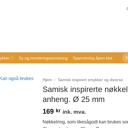
Sø
ykker
Sy og monteringsanvisning
Syanvisning åpen klut
ette
Hjem
/
Samisk inspirert smykker og diverse
Samisk inspirerte nøkkel
anheng. Ø 25 mm
169
kr
ink. mva.
Nøkkelring, som likesågodt kan brukes s