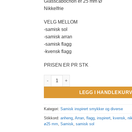
Glasscabochon er 25 mm Ø
Nikkelfrie
VELG MELLOM
-samisk sol
-samisk arran
-samisk flagg
-kvensk flagg
PRISEN ER PR STK
Samisk inspirerte nøkkelringer/ anheng. Ø 
LEGG I HANDLEKUR
Kategori:
Samisk inspirert smykker og diverse
Stikkord:
anheng
,
Arran
,
flagg
,
inspirert
,
kvensk
,
nik
ø25 mm
,
Samisk
,
samisk sol