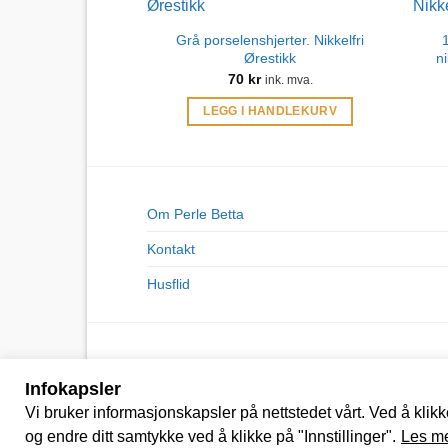
Grå porselenshjerter. Nikkelfri
Ørestikk
ni
70
kr
ink. mva.
LEGG I HANDLEKURV
Om Perle Betta
Kontakt
Husflid
Infokapsler
Vi bruker informasjonskapsler på nettstedet vårt. Ved å klikk
Copyright 2026 ©
Perle Betta
|
Kjøpsbetingelse
og endre ditt samtykke ved å klikke på "Innstillinger".
Les m