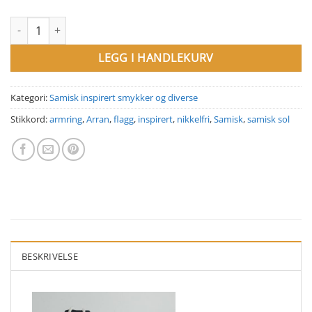
Små samisk inspirerte armringer. Ø 20 mm antall
LEGG I HANDLEKURV
Kategori:
Samisk inspirert smykker og diverse
Stikkord:
armring
,
Arran
,
flagg
,
inspirert
,
nikkelfri
,
Samisk
,
samisk sol
BESKRIVELSE