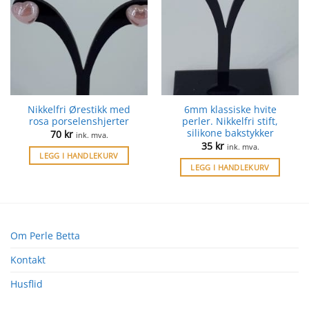
Nikkelfri Ørestikk med
6mm klassiske hvite
rosa porselenshjerter
perler. Nikkelfri stift,
silikone bakstykker
70
kr
ink. mva.
35
kr
ink. mva.
LEGG I HANDLEKURV
LEGG I HANDLEKURV
Om Perle Betta
Kontakt
Husflid