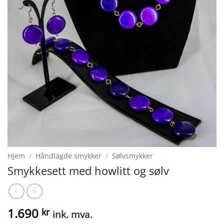
Hjem
/
Håndlagde smykker
/
Sølvsmykker
Smykkesett med howlitt og sølv
1.690
kr
ink. mva.