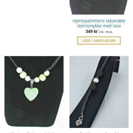
Hjertepallettens lakserøde
steinsmykke med lava
349
kr
ink. mva.
LEGG I HANDLEKURV