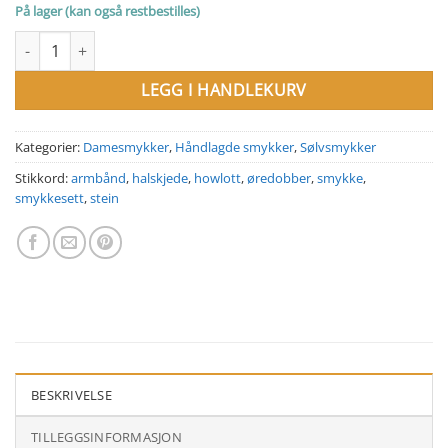
På lager (kan også restbestilles)
Smykkesett med howlitt og sølv antall
LEGG I HANDLEKURV
Kategorier:
Damesmykker
,
Håndlagde smykker
,
Sølvsmykker
Stikkord:
armbånd
,
halskjede
,
howlott
,
øredobber
,
smykke
,
smykkesett
,
stein
BESKRIVELSE
TILLEGGSINFORMASJON