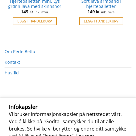
Hjertepalletten mini. Lys
Sort lava armband i
grønn lava med skinnsnor
hjertepalletten
149
kr
149
kr
ink. mva.
ink. mva.
LEGG I HANDLEKURV
LEGG I HANDLEKURV
Om Perle Betta
Kontakt
Husflid
Infokapsler
Vi bruker informasjonskapsler på nettstedet vårt.
Ved å klikke på "Godta" samtykker du til at alle
brukes. Se hvilke vi benytter og endre ditt samtykke
ved å klikke på "Innstillinger".
Les mer