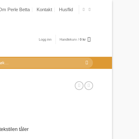
Om Perle Betta
Kontakt
Husflid
Logg inn
Handlekurv /
0
kr
k
r:
ekstilen tåler