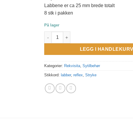
Labbene er ca 25 mm brede totalt
8 stk i pakken
På lager
Stryke reflex labber antall
LEGG I HANDLEKUR
Kategorier:
Rekvisita
,
Sytilbehør
Stikkord:
labber
,
reflex
,
Stryke