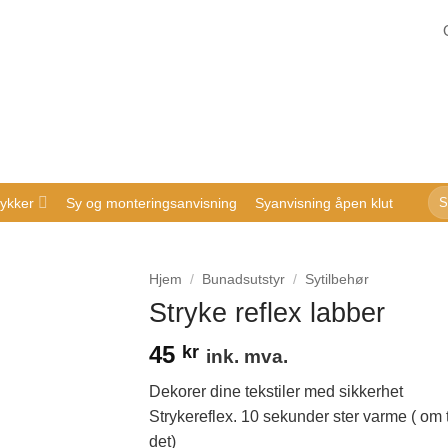
Sø
ykker
Sy og monteringsanvisning
Syanvisning åpen klut
ette
Hjem
/
Bunadsutstyr
/
Sytilbehør
Stryke reflex labber
45
kr
ink. mva.
Dekorer dine tekstiler med sikkerhet
Strykereflex. 10 sekunder ster varme ( om t
det)