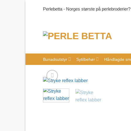
Skip
Perlebetta - Norges største på perlebroderier?
to
content
Bunadsutstyr
Sytilbehør
Håndlagde sm