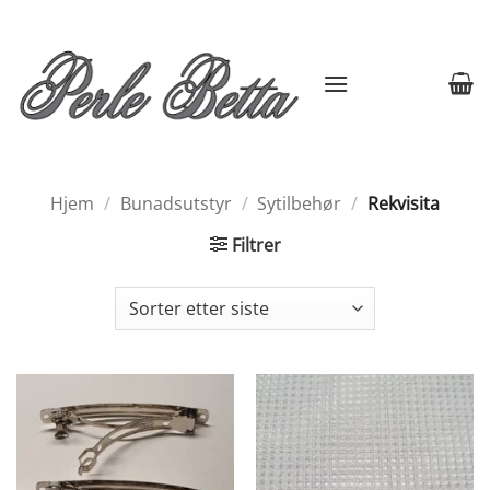
Skip
to
content
Hjem
/
Bunadsutstyr
/
Sytilbehør
/
Rekvisita
Filtrer