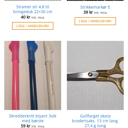
Stramei str 4,8 til
Strikkemarkør E
bringeduk 22×30 cm
39
kr
ink. mva.
40
kr
ink. mva.
LEGG I HANDLEKURV
LEGG I HANDLEKURV
Skredderkritt blyant 3stk
Gullfarget skarp
med børste
broderisaks. 13 cm lang.
27,4 g tung
59
kr
ink. mva.