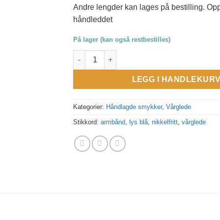
Andre lengder kan lages på bestilling. Oppg
håndleddet
På lager (kan også restbestilles)
Vårglede armband lys blå antall
LEGG I HANDLEKUR
Kategorier:
Håndlagde smykker
,
Vårglede
Stikkord:
armbånd
,
lys blå
,
nikkelfritt
,
vårglede