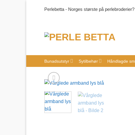
Skip
Perlebetta - Norges største på perlebroderier?
to
content
Bunadsutstyr
Sytilbehør
Håndlagde sm