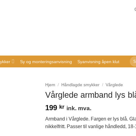
Sø
ykker
Sy og monteringsanvisning
Syanvisning åpen klut
ette
Hjem
/
Håndlagde smykker
/
Vårglede
Vårglede armband lys bl
199
kr
ink. mva.
Armband i Vårglede. Fargen er lys blå. Gl
nikkelfritt. Passer til vanlige håndledd, 18