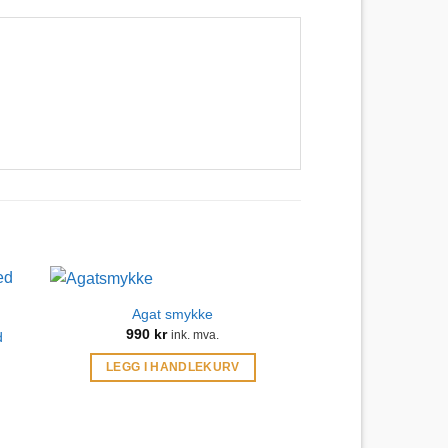
Agat smykke
990
kr
d
ink. mva.
LEGG I HANDLEKURV