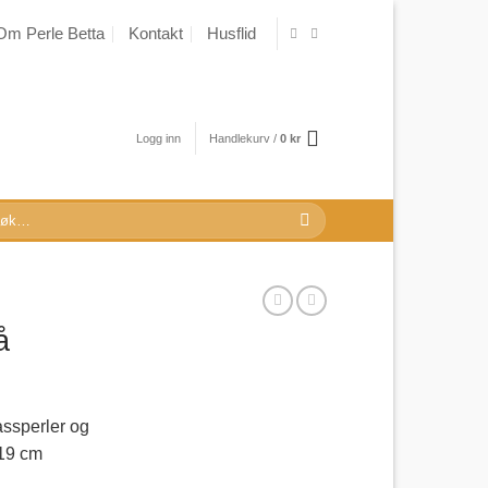
Om Perle Betta
Kontakt
Husflid
Logg inn
Handlekurv /
0
kr
k
r:
å
assperler og
-19 cm