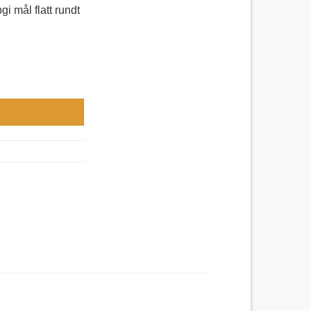
i mål flatt rundt
V