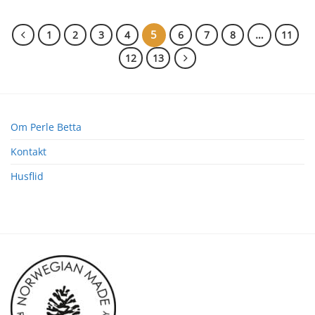
5
…
1
2
3
4
6
7
8
11
12
13
Om Perle Betta
Kontakt
Husflid