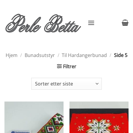
Skip
to
content
Hjem
/
Bunadsutstyr
/
Til Hardangerbunad
/
Side 5
Filtrer