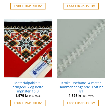
LEGG I HANDLEKURV
LEGG I HANDLEKURV
Materialpakke til
Krokelisseband. 4 meter
bringeduk og belte
sammenhengende. Hvit nr
mønster 16 B
81
1.979
kr
1.595
kr
ink. mva.
ink. mva.
LEGG I HANDLEKURV
LEGG I HANDLEKURV