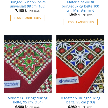
Bringeduk nr 65, belte
Materialpakke til
universalt 98 cm (105)
bringeduk og belte 100
cm. Mønster nr 6
7.100
kr
ink. mva.
1.949
kr
ink. mva.
LEGG I HANDLEKURV
LEGG I HANDLEKURV
Mønster 6. Bringeduk og
Mønster 5. Bringeduk og
belte, 95 cm. (104)
belte, 95 cm (103)
6.980
kr
6.980
kr
ink. mva.
ink. mva.