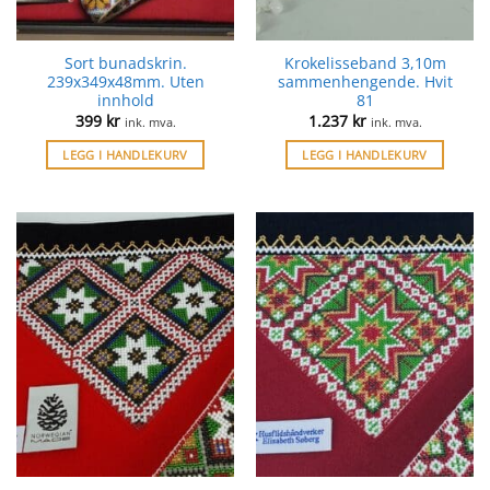
Sort bunadskrin.
Krokelisseband 3,10m
239x349x48mm. Uten
sammenhengende. Hvit
innhold
81
399
kr
1.237
kr
ink. mva.
ink. mva.
LEGG I HANDLEKURV
LEGG I HANDLEKURV