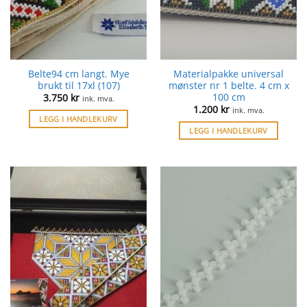
Belte94 cm langt. Mye
Materialpakke universal
brukt til 17xl (107)
mønster nr 1 belte. 4 cm x
100 cm
3.750
kr
ink. mva.
1.200
kr
ink. mva.
LEGG I HANDLEKURV
LEGG I HANDLEKURV